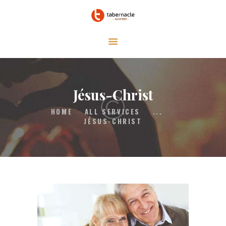
Le tabernacle
Auxerre
QUI SOMMES-NOUS
CONTACT
Jésus-Christ
HOME
ALL SERVICES
...
JÉSUS-CHRIST