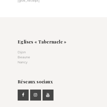
[give_receipt]
Eglises « Tabernacle »
Dijon
Beaune
Nancy
Réseaux sociaux