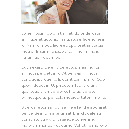
Lorem ipsum dolor sit amet, dolor delicata
similique et quo, nibh salutatus efficiendi sea
id. Nam id modo laoreet, oporteat salutatus
mea ei. Ei summo iusto tritani mel. In malis
nullam admodum per.
Ex vis exerci deleniti delectus, mea mundi
inimicus perpetua no. At per wisi inimicus
concludaturque, tollit constituam pri no. Quo
quem debet in. Ut pri autem facilis, erant
qualisque ullamcorper et his. Ius laoreet
omnesque ut, pericula mediocritatem mel id.
Sit eros rebum singulis an, eleifend elaboraret
per te. Sea libris alterum at, blandit deleniti
consulatu cu vix. Ei ius saepe convenire,
malorum mandamus qui ne. Vel latine meliore