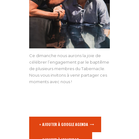
Ce dimanche nous aurons la joie de
célébrer l’engagement par le baptême
de plusieurs membres du Tabernacle.
Nous vous invitons à venir partager ces
moments avec nous !
+ AJOUTER À GOOGLE AGENDA