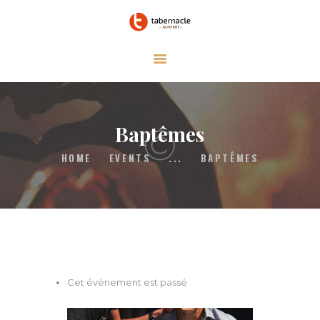
Le tabernacle
Auxerre
QUI SOMMES-NOUS
CONTACT
Baptêmes
HOME
EVENTS
...
BAPTÊMES
Cet évènement est passé